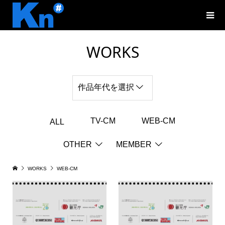
WORKS
作品年代を選択
TV-CM
WEB-CM
ALL
OTHER
MEMBER
WORKS
WEB-CM