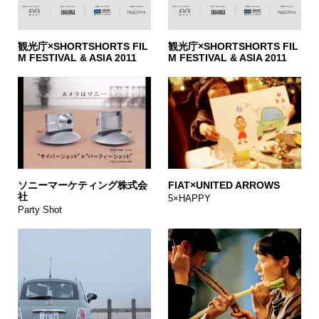
観光庁×SHORTSHORTS FIL
観光庁×SHORTSHORTS FIL
M FESTIVAL & ASIA 2011
M FESTIVAL & ASIA 2011
ソニーマーケティング株式会
FIAT×UNITED ARROWS
社
5×HAPPY
Party Shot