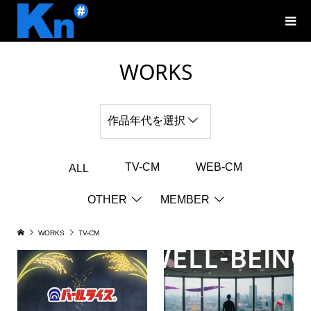
WORKS
作品年代を選択
TV-CM
WEB-CM
ALL
OTHER
MEMBER
WORKS
TV-CM