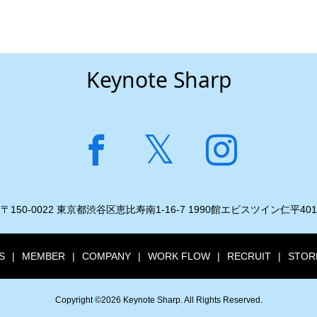
Keynote Sharp
〒150-0022 東京都渋谷区恵比寿南1-16-7 1990館エビスツイン仁平401
S
MEMBER
COMPANY
WORK FLOW
RECRUIT
STOR
Copyright ©
2026
Keynote Sharp. All Rights Reserved.