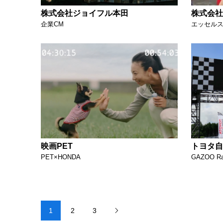
株式会社ジョイフル本田
株式会社
企業CM
エッセル
映画PET
トヨタ自
PET×HONDA
GAZOO Ra
1
2
3
