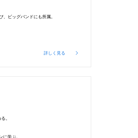
び、ビッグバンドにも所属。
詳しく見る
める。
ンに学ぶ。