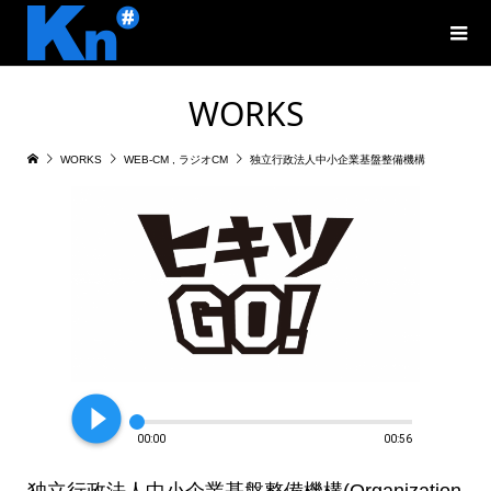
WORKS
WORKS
WEB-CM
,
ラジオCM
独立行政法人中小企業基盤整備機構
play_circle_filled
00:00
00:56
独立行政法人中小企業基盤整備機構(Organization