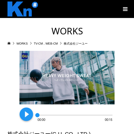
WORKS
WORKS
TV-CM
,
WEB-CM
株式会社ジーユー
play_circle_filled
00:00
00:15
株式会社ジーユー(G.U. CO., LTD.)