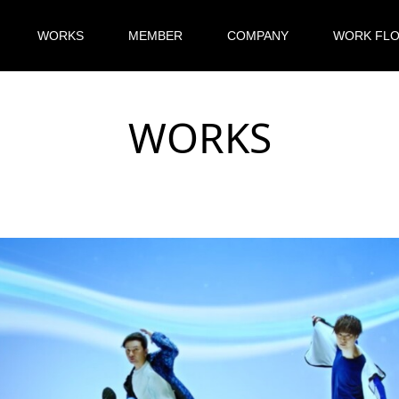
WORKS
MEMBER
COMPANY
WORK FL
WORKS