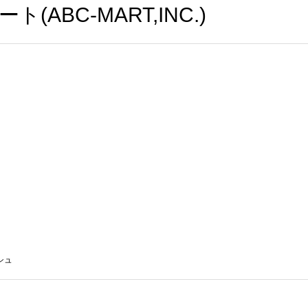
ABC-MART,INC.)
シュ