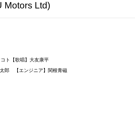
tors Ltd)
マコト【歌唱】大友康平
藤耕太郎 【エンジニア】関根青磁