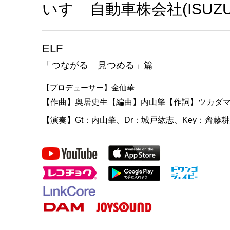
いすゞ自動車株会社(ISUZU Mo
ELF
「つながる 見つめる」篇
【プロデューサー】金仙華
【作曲】奥居史生【編曲】内山肇【作詞】ツカダ
【演奏】Gt：内山肇、Dr：城戸紘志、Key：齊