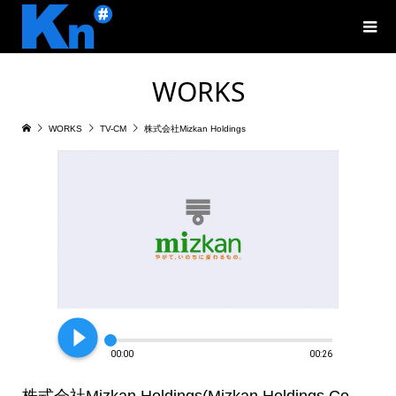
WORKS
WORKS
TV-CM
株式会社Mizkan Holdings
play_circle_filled
00:00
00:26