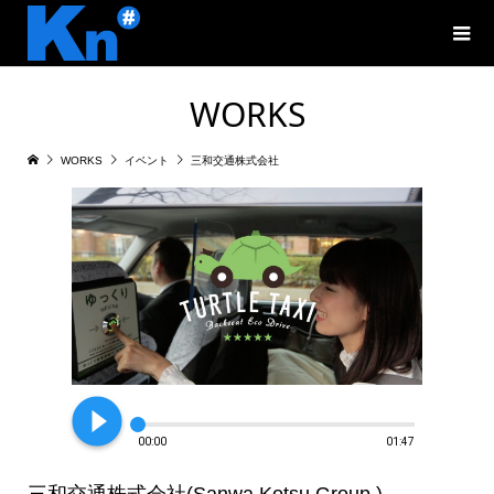
WORKS
WORKS
イベント
三和交通株式会社
play_circle_filled
00:00
01:47
三和交通株式会社(Sanwa Kotsu Group.)