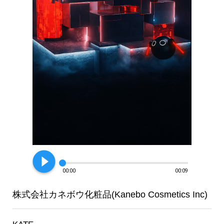
play_circle_filled
00:00
00:09
株式会社カネボウ化粧品(Kanebo Cosmetics Inc)